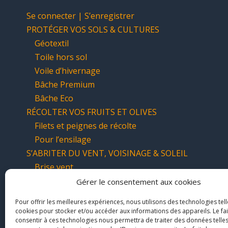
Se connecter | S’enregistrer
PROTÉGER VOS SOLS & CULTURES
Géotextil
Toile hors sol
Voile d’hivernage
Bâche Premium
Bâche Eco
RÉCOLTER VOS FRUITS ET OLIVES
Filets et peignes de récolte
Pour l’ensilage
S’ABRITER DU VENT, VOISINAGE & SOLEIL
Brise vent
Brise vue
Gérer le consentement aux cookies
Ombrage
Pour offrir les meilleures expériences, nous utilisons des technologies tell
cookies pour stocker et/ou accéder aux informations des appareils. Le fai
consentir à ces technologies nous permettra de traiter des données telles