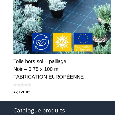
Toile hors sol – paillage
Noir – 0.75 x 100 m
FABRICATION EUROPÉENNE
0
42,12
€
HT.
s
u
r
5
Catalogue produits