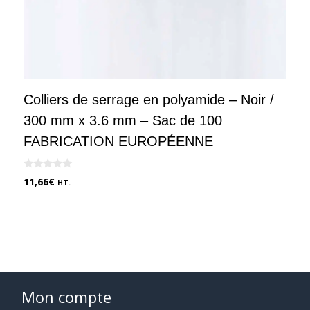
Colliers de serrage en polyamide – Noir /
300 mm x 3.6 mm – Sac de 100
FABRICATION EUROPÉENNE
0
11,66
€
HT.
s
u
r
5
Mon compte