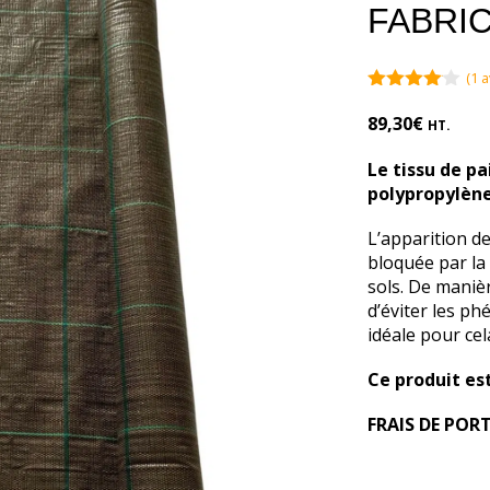
FABRI
(
1
av
4.00
sur
5
89,30
€
HT.
Le tissu de pa
polypropylèn
L’apparition d
bloquée par la 
sols. De manièr
d’éviter les ph
idéale pour cel
Ce produit es
FRAIS DE POR