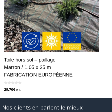
Toile hors sol – paillage
Marron / 1.05 x 25 m
FABRICATION EUROPÉENNE
0
29,70
€
HT.
s
u
r
5
Nos clients en parlent le mieux