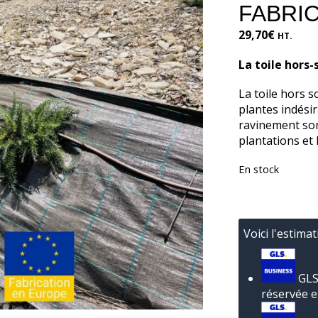
FABRI
29,70
€
HT.
La toile hors-
La toile hors s
plantes indési
ravinement sont
plantations et 
En stock
Voici l'estimat
GLS 
réservée e