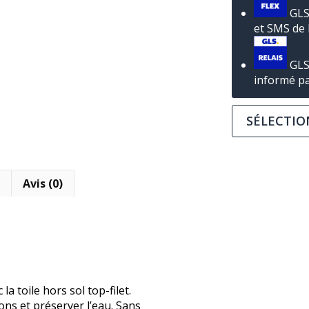
GLS 
et SMS de 
GLS 
informé par
SÉLECTIO
Avis (0)
 toile hors sol top-filet.
ons et préserver l’eau.
Sans