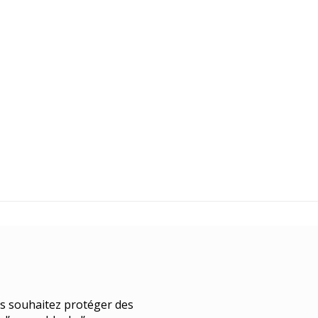
Clic
Clic
Clic
us souhaitez protéger des