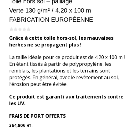
Toile hors sol – paillage
Verte 130 g/m² / 4.20 x 100 m
FABRICATION EUROPÉENNE
0
Grâce à cette toile hors-sol, les mauvaises
s
u
herbes ne se propagent plus !
r
5
La taille idéale pour ce produit est de 4.20 x 100 m !
En étant tissés à partir de polypropylène, les
remblais, les plantations et les terrains sont
protégés. En général, avec le revêtement au sol,
l’érosion peut être évitée.
Ce produit est garanti aux traitements contre
les UV.
FRAIS DE PORT OFFERTS
364,80
€
HT.