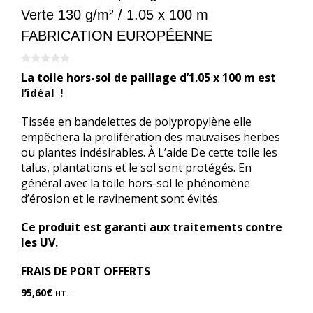
Verte 130 g/m² / 1.05 x 100 m
FABRICATION EUROPÉENNE
0
La toile hors-sol de paillage d’1.05 x 100 m est
s
u
l’idéal !
r
5
Tissée en bandelettes de polypropylène elle
empêchera la prolifération des mauvaises herbes
ou plantes indésirables. À L’aide De cette toile les
talus, plantations et le sol sont protégés.
En
général avec la toile hors-sol le phénomène
d’érosion et le ravinement sont évités.
Ce produit est garanti aux traitements contre
les UV.
FRAIS DE PORT OFFERTS
95,60
€
HT.