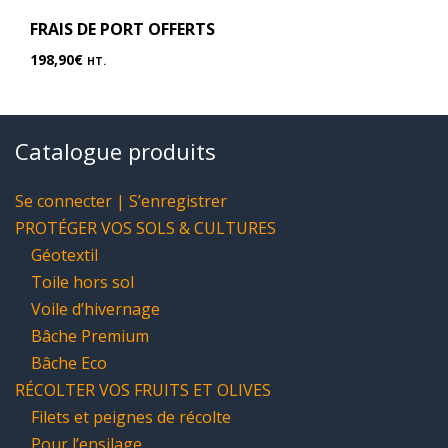
FRAIS DE PORT OFFERTS
198,90
€
HT.
Catalogue produits
Se connecter | S’enregistrer
PROTÉGER VOS SOLS & CULTURES
Géotextil
Toile hors sol
Voile d’hivernage
Bâche Premium
Bâche Eco
RÉCOLTER VOS FRUITS ET OLIVES
Filets et peignes de récolte
Pour l’ensilage