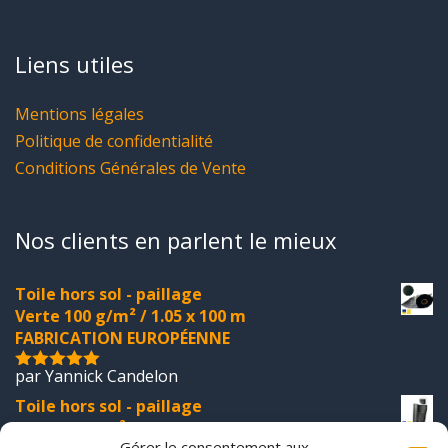
Liens utiles
Mentions légales
Politique de confidentialité
Conditions Générales de Vente
Nos clients en parlent le mieux
Toile hors sol - paillage
Verte 100 g/m² / 1.05 x 100 m
FABRICATION EUROPÉENNE
par Yannick Candelon
5
sur 5
Toile hors sol - paillage
Noir 100 g/m² / 1.05 x 100 m
Gérer le consentement aux