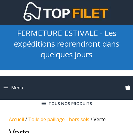
Aller
au
contenu
FERMETURE ESTIVALE - Les
expéditions reprendront dans
quelques jours
Menu
TOUS NOS PRODUITS
Accueil
/
Toile de paillage - hors sols
/ Verte
Verte