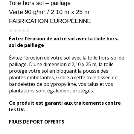
Toile hors sol – paillage
Verte 90 g/m² / 2.10 m x 25 m
FABRICATION EUROPÉENNE
0
Évitez l’érosion de votre sol avec la toile hors-
s
u
sol de paillage
r
5
Évitez l’érosion de votre sol avec la toile hors-sol de
paillage, D’une dimension d’2,10 x 25 m, la toile
protège votre sol en bloquant la pousse des
plantes embêtantes, Grâce à cette toile tissée en
bandelettes de polypropylène, vos talus et vos
plantations sont également protégés.
Ce produit est garanti aux traitements contre
les UV.
FRAIS DE PORT OFFERTS