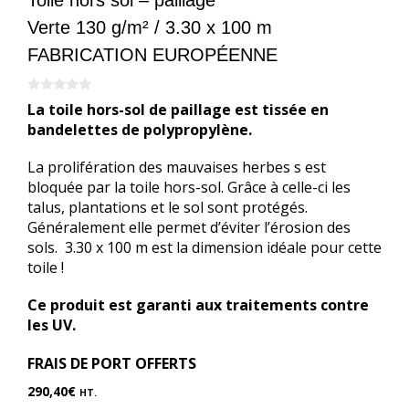
Toile hors sol – paillage
Verte 130 g/m² / 3.30 x 100 m
FABRICATION EUROPÉENNE
0
La toile hors-sol de paillage est tissée en
s
u
bandelettes de polypropylène.
r
5
La prolifération des mauvaises herbes s est
bloquée par la toile hors-sol. Grâce à celle-ci les
talus, plantations et le sol sont protégés.
Généralement elle permet d’éviter l’érosion des
sols. 3.30 x 100 m est la dimension idéale pour cette
toile !
Ce produit est garanti aux traitements contre
les UV.
FRAIS DE PORT OFFERTS
290,40
€
HT.