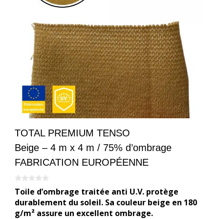
TOTAL PREMIUM TENSO
Beige – 4 m x 4 m / 75% d’ombrage
FABRICATION EUROPÉENNE
0
Toile d’ombrage traitée anti U.V. protège
s
u
durablement du soleil. Sa couleur beige en 180
r
g/m² assure un excellent ombrage.
5