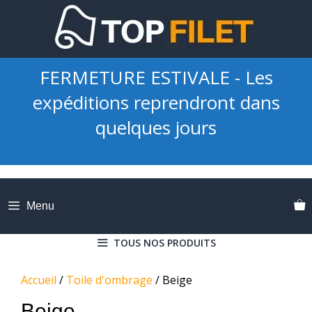
Aller
au
contenu
FERMETURE ESTIVALE - Les
expéditions reprendront dans
quelques jours
Menu
TOUS NOS PRODUITS
Accueil
/
Toile d'ombrage
/ Beige
Beige