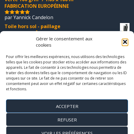
FABRICATION EUROPÉENNE
par Yannick Candelon
5
sur 5
Toile hors sol - paillage
Noir 100 g/m² / 1.05 x 100 m
Gérer le consentement aux
FABRICATION EUROPÉENNE
cookies
par Ai Lang TRAN
5
sur 5
Pour offrir les meilleures expériences, nous utilisons des technologies
Agrafes métalliques 20-20-20 - Lot de 100
telles que les cookies pour stocker et/ou accéder aux informations des
FABRICATION EUROPÉENNE
appareils. Le fait de consentir à ces technologies nous permettra de
traiter des données telles que le comportement de navigation ou les ID
par Ai Lang TRAN
uniques sur ce site. Le fait de ne pas consentir ou de retirer son
5
sur 5
consentement peut avoir un effet négatif sur certaines caractéristiques
Agrafes métalliques 20-20-20 - Lot de 100
et fonctions.
FABRICATION EUROPÉENNE
par Mohammed B.
ACCEPTER
5
sur 5
Toile hors sol - paillage
REFUSER
Noir 100 g/m² / 1.05 x 100 m
FABRICATION EUROPÉENNE
VOIR LES PRÉFÉRENCES