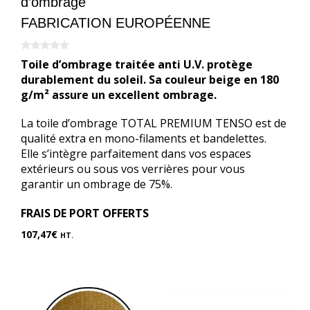
d’ombrage
FABRICATION EUROPÉENNE
0
Toile d’ombrage traitée anti U.V. protège
s
u
durablement du soleil. Sa couleur beige en 180
r
g/m² assure un excellent ombrage.
5
La toile d’ombrage TOTAL PREMIUM TENSO est de
qualité extra en mono-filaments et bandelettes.
Elle s’intègre parfaitement dans vos espaces
extérieurs ou sous vos verrières pour vous
garantir un ombrage de 75%.
FRAIS DE PORT OFFERTS
107,47
€
HT.