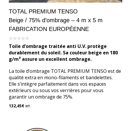
TOTAL PREMIUM TENSO
Beige / 75% d’ombrage – 4 m x 5 m
FABRICATION EUROPÉENNE
0
Toile d’ombrage traitée anti U.V. protège
s
u
durablement du soleil. Sa couleur beige en 180
r
g/m² assure un excellent ombrage.
5
La toile d’ombrage TOTAL PREMIUM TENSO est de
qualité extra en mono-filaments et bandelettes.
Elle s’intègre parfaitement dans vos espaces
extérieurs ou sous vos verrières pour vous
garantir un ombrage de 75%.
132,45
€
HT.