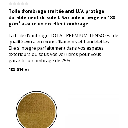
0
Toile d’ombrage traitée anti U.V. protège
s
u
durablement du soleil. Sa couleur beige en 180
r
g/m² assure un excellent ombrage.
5
La toile d’ombrage TOTAL PREMIUM TENSO est de
qualité extra en mono-filaments et bandelettes.
Elle s’intègre parfaitement dans vos espaces
extérieurs ou sous vos verrières pour vous
garantir un ombrage de 75%.
105,61
€
HT.